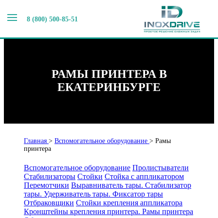
8 (800) 500-85-51
РАМЫ ПРИНТЕРА В
ЕКАТЕРИНБУРГЕ
Главная
>
Вспомогательное оборудование
>
Рамы
принтера
Вспомогательное оборудование
Пролистыватели
Стабилизаторы
Стойки
Стойка с аппликатором
Перемотчики
Выравниватель тары. Стабилизатор
тары. Удерживатель тары. Фиксатор тары
Отбраковщики
Стойки крепления аппликатора
Кронштейны крепления принтера. Рамы принтера