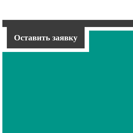
Оставить заявку
Редактор этикеток ProfiLabel
Разработанный нами редактор этикеток. Поддержива
этикеток, которые затем можно использовать в дру