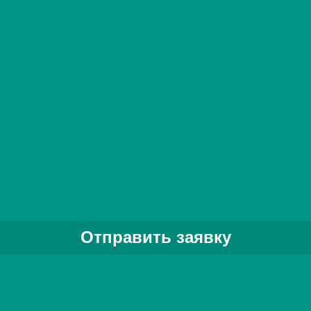
ния и контроля упаковок.
линией
регации, взаимодействия с техническим зрением, принтерами,
 системы автоматизации на производстве.
нического зрения
алгоритмов проверки продукции с помощью камер.
троля: проверка целостности и расположения этикеток, уровня
. Интегрируется с системой управления линией и используется д
ответствующей критериям.
Задать вопрос специалисту