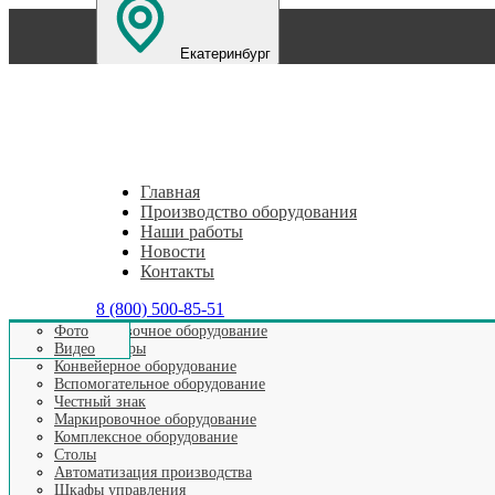
Екатеринбург
Санкт-Петербург
Нижний Новгород
Челябинс
Главная
Производство оборудования
Наши работы
Новости
Контакты
8 (800) 500-85-51
Этикетировочное оборудование
Фото
Аппликаторы
Видео
Конвейерное оборудование
АКТУАЛЬ
Вспомогательное оборудование
Честный знак
Маркировочное оборудование
Комплексное оборудование
Столы
Автоматизация производства
Шкафы управления