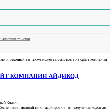
а наших программ
ления и отбраковки по весу (чеквейер)
ок
ку (яйцемашина)
на мороженое
ксатор тары
 нанесения этикетки
аммные решения для промышленной маркировки и автоматизаци
остью совместимы друг с другом и интегрируются с
оборудован
кую систему.
м и решений вы также можете посмотреть на сайте компании
АЙТ КОМПАНИИ АЙДИКОД
ный Знак».
беспечивает полный цикл маркировки - от получения кодов до