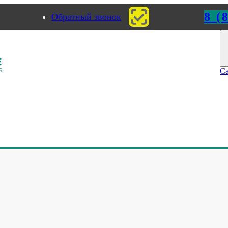
8 (
Обратный звонок
к
Пермь
Са
етировочное оборудование
>
Видео: Двусторонняя этикетировка
торонняя этикетировка