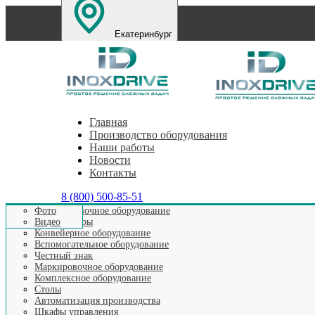
Екатеринбург
Санкт-Петербург
Нижний Новгород
Челябинс
Главная
Производство оборудования
Наши работы
Новости
Контакты
8 (800) 500-85-51
Этикетировочное оборудование
Фото
Аппликаторы
Видео
Главная
>
Видео выпускаемого оборудования
>
Видео Этик
Конвейерное оборудование
Вспомогательное оборудование
Честный знак
Маркировочное оборудование
Видео: Двус
Комплексное оборудование
Столы
Автоматизация производства
Шкафы управления