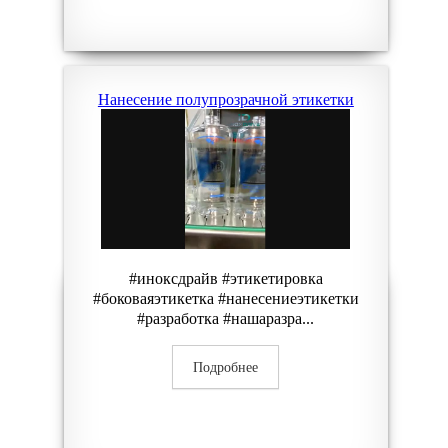
Нанесение полупрозрачной этикетки
#иноксдрайв #этикетировка
#боковаяэтикетка #нанесениеэтикетки
#разработка #нашаразра...
Подробнее