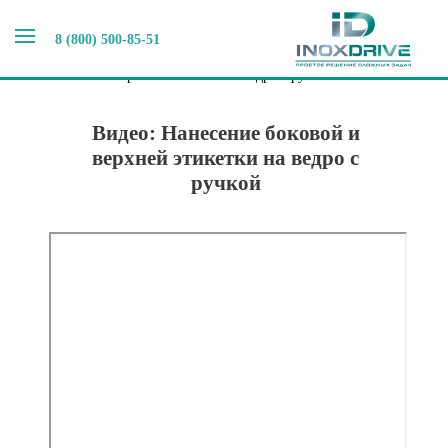
8 (800) 500-85-51
Главная
>
Видео выпускаемого оборудования
>
Видео
Этикетировочное оборудование
>
Видео: Нанесение
боковой и верхней этикетки на ведро с ручкой
Видео: Нанесение боковой и
верхней этикетки на ведро с
ручкой