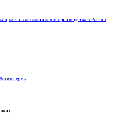
х проектов автоматизации производства в России
бинск
Пермь
авки)