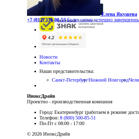
+7 (812) 336-00-53
Елена Якушева
+7 (812) 336-00-53
Более сотни успешно завершенны
Новости
Контакты
Наши представительства:
Санкт-Петербург
Нижний Новгород
Челя
ИноксДрайв
Проектно - производственная компания
Город: Екатеринбург (работаем в режиме дост
Телефон:
8 (800) 500-85-51
Пн-Пт с 08:00 - 17:00
© 2026 ИноксДрайв