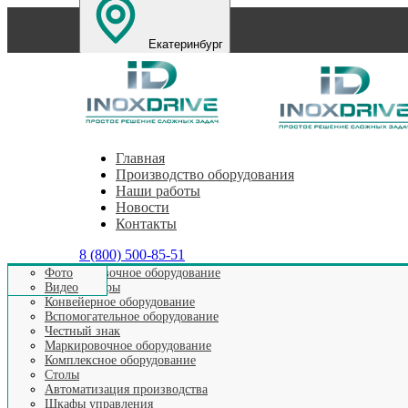
Екатеринбург
Санкт-Петербург
Нижний Новгород
Челябинс
Главная
Производство оборудования
Наши работы
Новости
Контакты
8 (800) 500-85-51
Этикетировочное оборудование
Фото
Аппликаторы
Видео
Главная
>
Видео выпускаемого оборудования
>
Видео Лен
Конвейерное оборудование
Вспомогательное оборудование
Честный знак
Маркировочное оборудование
Видео: Ленточн
Комплексное оборудование
Столы
Автоматизация производства
Шкафы управления