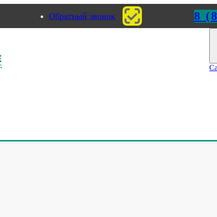
8 (
Обратный звонок
к
Пермь
Са
точные конвейеры
>
Видео: Ленточный конвейер с толкателем
ый конвейер с толкателем