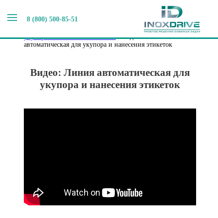
8 (800) 500-85-51
Главная
>
Видео выпускаемого оборудования
>
Видео
Термотрансферный принтер на автоматической линии
укупора и нанесения этикетки
>
Видео: Линия
автоматическая для укупора и нанесения этикеток
Видео: Линия автоматическая для
укупора и нанесения этикеток